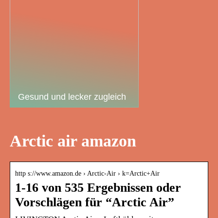
Gesund und lecker zugleich
Arctic air amazon
http s://www.amazon.de › Arctic-Air › k=Arctic+Air
1-16 von 535 Ergebnissen oder
Vorschlägen für “Arctic Air”