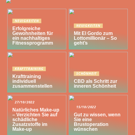
NEUIGKEITEN
NEUIGKEITEN
Erfolgreiche
Gewohnheiten für
Mit El Gordo zum
ein nachhaltiges
Lottomillionär – So
Fitnessprogramm
geht’s
KRAFTTRAINING
SCHÖNHEIT
Krafttraining
individuell
CBD als Schritt zur
zusammenstellen
inneren Schönheit
27/10/2022
15/10/2022
Natürliches Make-up
– Verzichten Sie auf
Gut zu wissen, wenn
schädliche
Sie eine
Zusatzstoffe im
Brustoperation
Make-up
wünschen