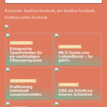
Keywords: biathlon facebook, dsv biathlon facebook,
biathlon online facebook
NEUIGKEITEN
NEUIGKEITEN
Erfolgreiche
Gewohnheiten für
Mit El Gordo zum
ein nachhaltiges
Lottomillionär – So
Fitnessprogramm
geht’s
KRAFTTRAINING
SCHÖNHEIT
Krafttraining
individuell
CBD als Schritt zur
zusammenstellen
inneren Schönheit