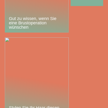
Gut zu wissen, wenn Sie
eine Brustoperation
wünschen
Stylen Sie Ihr Haar diesen