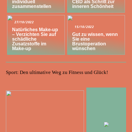
individuell
CBD als Schritt zur
zusammenstellen
inneren Schönheit
27/10/2022
15/10/2022
Natürliches Make-up
– Verzichten Sie auf
Gut zu wissen, wenn
schädliche
Sie eine
Zusatzstoffe im
Brustoperation
Make-up
wünschen
Sport: Den ultimative Weg zu Fitness und Glück!