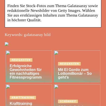
Finden Sie Stock-Fotos zum Thema Galatasaray sowie
redaktionelle Newsbilder von Getty Images. Wählen
Sie aus erstklassigen Inhalten zum Thema Galatasaray
in höchster Qualität.
Keywords: galatasaray bild
NEUIGKEITEN
NEUIGKEITEN
Erfolgreiche
Gewohnheiten für
Mit El Gordo zum
ein nachhaltiges
Lottomillionär – So
Fitnessprogramm
geht’s
KRAFTTRAINING
SCHÖNHEIT
Krafttraining