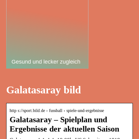
Gesund und lecker zugleich
Galatasaray bild
http s://sport.bild.de › fussball › spiele-und-ergebnisse
Galatasaray – Spielplan und
Ergebnisse der aktuellen Saison