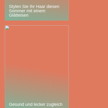
Stylen Sie Ihr Haar diesen
Sommer mit einem
Glätteisen
Gesund und lecker zugleich