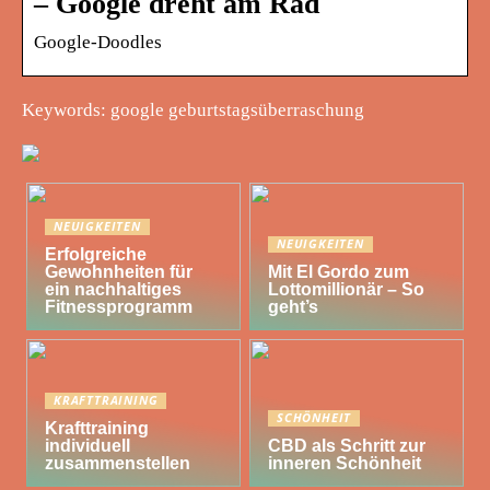
– Google dreht am Rad
Google-Doodles
Keywords: google geburtstagsüberraschung
NEUIGKEITEN
NEUIGKEITEN
Erfolgreiche
Gewohnheiten für
Mit El Gordo zum
ein nachhaltiges
Lottomillionär – So
Fitnessprogramm
geht’s
KRAFTTRAINING
SCHÖNHEIT
Krafttraining
individuell
CBD als Schritt zur
zusammenstellen
inneren Schönheit