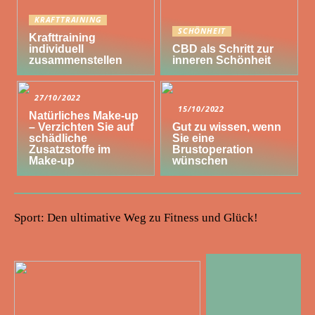
KRAFTTRAINING
SCHÖNHEIT
Krafttraining
individuell
CBD als Schritt zur
zusammenstellen
inneren Schönheit
27/10/2022
15/10/2022
Natürliches Make-up
– Verzichten Sie auf
Gut zu wissen, wenn
schädliche
Sie eine
Zusatzstoffe im
Brustoperation
Make-up
wünschen
Sport: Den ultimative Weg zu Fitness und Glück!