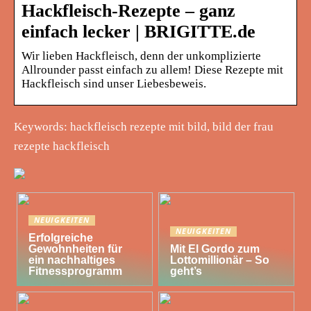
Hackfleisch-Rezepte – ganz
einfach lecker | BRIGITTE.de
Wir lieben Hackfleisch, denn der unkomplizierte
Allrounder passt einfach zu allem! Diese Rezepte mit
Hackfleisch sind unser Liebesbeweis.
Keywords: hackfleisch rezepte mit bild, bild der frau
rezepte hackfleisch
NEUIGKEITEN
NEUIGKEITEN
Erfolgreiche
Gewohnheiten für
Mit El Gordo zum
ein nachhaltiges
Lottomillionär – So
Fitnessprogramm
geht’s