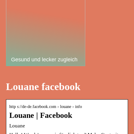
Gesund und lecker zugleich
Louane facebook
http s://de-de.facebook.com › louane › info
Louane | Facebook
Louane