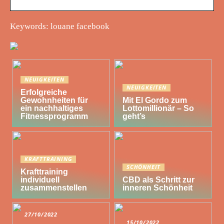
Keywords: louane facebook
NEUIGKEITEN
NEUIGKEITEN
Erfolgreiche
Gewohnheiten für
Mit El Gordo zum
ein nachhaltiges
Lottomillionär – So
Fitnessprogramm
geht’s
KRAFTTRAINING
SCHÖNHEIT
Krafttraining
individuell
CBD als Schritt zur
zusammenstellen
inneren Schönheit
27/10/2022
15/10/2022