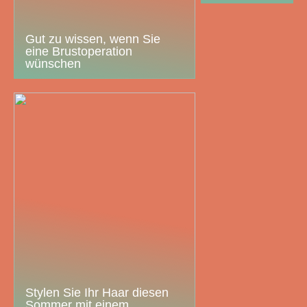
Gut zu wissen, wenn Sie
eine Brustoperation
wünschen
Stylen Sie Ihr Haar diesen
Sommer mit einem