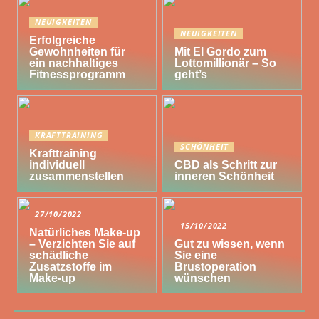
NEUIGKEITEN
NEUIGKEITEN
Erfolgreiche
Gewohnheiten für
Mit El Gordo zum
ein nachhaltiges
Lottomillionär – So
Fitnessprogramm
geht’s
KRAFTTRAINING
SCHÖNHEIT
Krafttraining
individuell
CBD als Schritt zur
zusammenstellen
inneren Schönheit
27/10/2022
15/10/2022
Natürliches Make-up
– Verzichten Sie auf
Gut zu wissen, wenn
schädliche
Sie eine
Zusatzstoffe im
Brustoperation
Make-up
wünschen