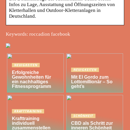
Infos zu Lage, Ausstattung und Öffnungszeiten von
Kletterhallen und Outdoor-Kletteranlagen in
Deutschland.
Keywords: roccadion facebook
NEUIGKEITEN
NEUIGKEITEN
Erfolgreiche
Gewohnheiten für
Mit El Gordo zum
ein nachhaltiges
Lottomillionär – So
Fitnessprogramm
geht’s
KRAFTTRAINING
SCHÖNHEIT
Krafttraining
individuell
CBD als Schritt zur
zusammenstellen
inneren Schönheit