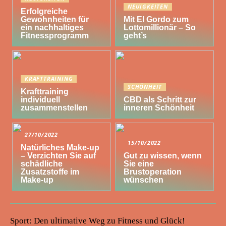
NEUIGKEITEN
Erfolgreiche
Gewohnheiten für
Mit El Gordo zum
ein nachhaltiges
Lottomillionär – So
Fitnessprogramm
geht’s
KRAFTTRAINING
SCHÖNHEIT
Krafttraining
individuell
CBD als Schritt zur
zusammenstellen
inneren Schönheit
27/10/2022
15/10/2022
Natürliches Make-up
– Verzichten Sie auf
Gut zu wissen, wenn
schädliche
Sie eine
Zusatzstoffe im
Brustoperation
Make-up
wünschen
Sport: Den ultimative Weg zu Fitness und Glück!