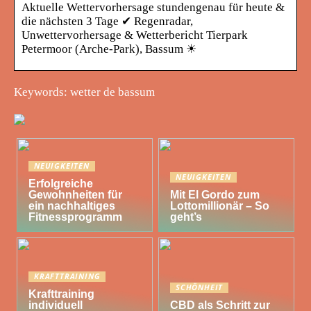
Aktuelle Wettervorhersage stundengenau für heute &
die nächsten 3 Tage ✔ Regenradar,
Unwettervorhersage & Wetterbericht Tierpark
Petermoor (Arche-Park), Bassum ☀
Keywords: wetter de bassum
NEUIGKEITEN
NEUIGKEITEN
Erfolgreiche
Gewohnheiten für
Mit El Gordo zum
ein nachhaltiges
Lottomillionär – So
Fitnessprogramm
geht’s
KRAFTTRAINING
SCHÖNHEIT
Krafttraining
individuell
CBD als Schritt zur