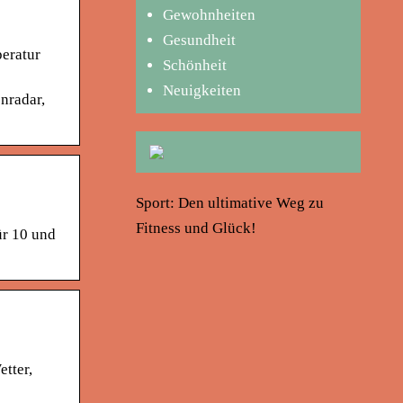
Gewohnheiten
Gesundheit
peratur
Schönheit
Neuigkeiten
nradar,
Sport: Den ultimative Weg zu
Fitness und Glück!
ür 10 und
tter,