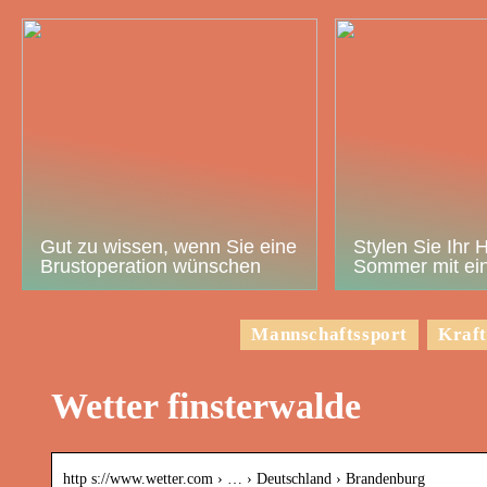
Gut zu wissen, wenn Sie eine
Stylen Sie Ihr 
Brustoperation wünschen
Sommer mit ein
Mannschaftssport
Kraft
Wetter finsterwalde
http s://www.wetter.com › … › Deutschland › Brandenburg