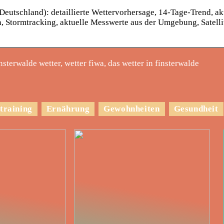
Deutschland): detaillierte Wettervorhersage, 14-Tage-Trend, ak
 Stormtracking, aktuelle Messwerte aus der Umgebung, Satellit
nsterwalde wetter, wetter fiwa, das wetter in finsterwalde
training
Ernährung
Gewohnheiten
Gesundheit