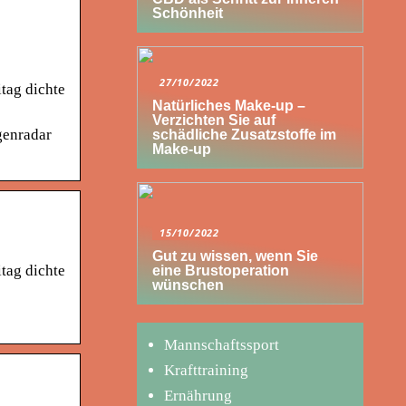
Schönheit
27/10/2022
itag dichte
Natürliches Make-up –
Verzichten Sie auf
genradar
schädliche Zusatzstoffe im
Make-up
15/10/2022
Gut zu wissen, wenn Sie
itag dichte
eine Brustoperation
wünschen
Mannschaftssport
Krafttraining
Ernährung