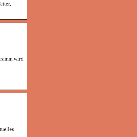
tter,
agramm wird
tuelles