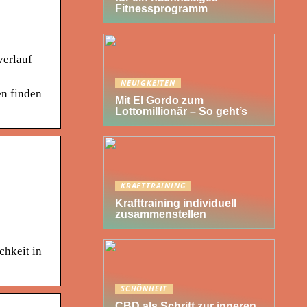
Fitnessprogramm
verlauf
NEUIGKEITEN
en finden
Mit El Gordo zum
Lottomillionär – So geht’s
KRAFTTRAINING
Krafttraining individuell
zusammenstellen
chkeit in
SCHÖNHEIT
CBD als Schritt zur inneren