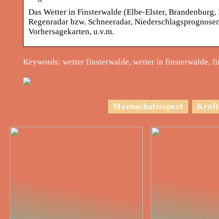
Das Wetter in Finsterwalde (Elbe-Elster, Brandenburg, 
Regenradar bzw. Schneeradar, Niederschlagsprognosen,
Vorhersagekarten, u.v.m.
Keywords: wetter finsterwalde, wetter in finsterwalde, fi
Mannschaftssport
Kraft