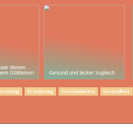
Haar diesen
em Glätteisen
Gesund und lecker zugleich
training
Ernährung
Gewohnheiten
Gesundheit