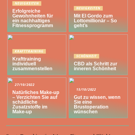
NEUIGKEITEN
NEUIGKEITEN
Erfolgreiche
Gewohnheiten für
Mit El Gordo zum
ein nachhaltiges
Lottomillionär – So
Fitnessprogramm
geht’s
KRAFTTRAINING
SCHÖNHEIT
Krafttraining
individuell
CBD als Schritt zur
zusammenstellen
inneren Schönheit
27/10/2022
15/10/2022
Natürliches Make-up
– Verzichten Sie auf
Gut zu wissen, wenn
schädliche
Sie eine
Zusatzstoffe im
Brustoperation
Make-up
wünschen