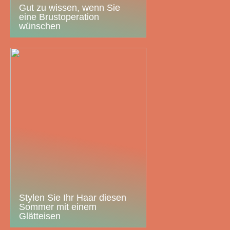
Gut zu wissen, wenn Sie
eine Brustoperation
wünschen
Stylen Sie Ihr Haar diesen
Sommer mit einem
Glätteisen