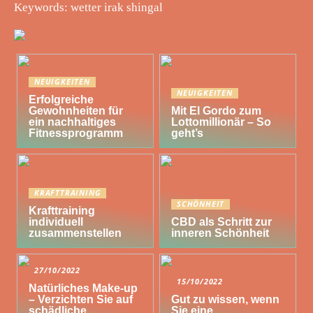
Keywords: wetter irak shingal
NEUIGKEITEN
NEUIGKEITEN
Erfolgreiche
Gewohnheiten für
Mit El Gordo zum
ein nachhaltiges
Lottomillionär – So
Fitnessprogramm
geht’s
KRAFTTRAINING
SCHÖNHEIT
Krafttraining
individuell
CBD als Schritt zur
zusammenstellen
inneren Schönheit
27/10/2022
15/10/2022
Natürliches Make-up
– Verzichten Sie auf
Gut zu wissen, wenn
schädliche
Sie eine