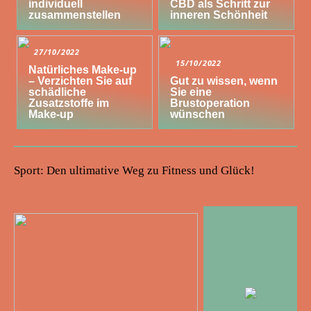
individuell
CBD als Schritt zur
zusammenstellen
inneren Schönheit
27/10/2022
15/10/2022
Natürliches Make-up
– Verzichten Sie auf
Gut zu wissen, wenn
schädliche
Sie eine
Zusatzstoffe im
Brustoperation
Make-up
wünschen
Sport: Den ultimative Weg zu Fitness und Glück!