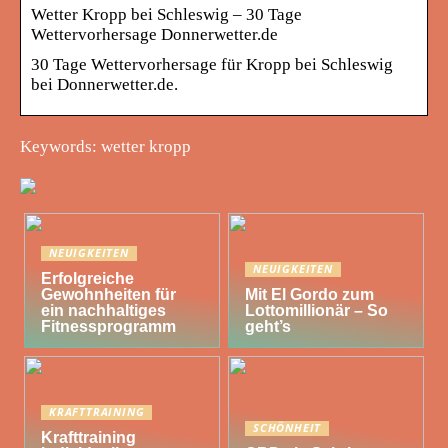
Wetter Kropp bei Schleswig – 30 Tage
Wettervorhersage Donnerwetter.de
30 Tage Wettervorhersage für Kropp bei Schleswig
bei Donnerwetter.de.
Keywords: wetter kropp
NEUIGKEITEN
NEUIGKEITEN
Erfolgreiche
Gewohnheiten für
Mit El Gordo zum
ein nachhaltiges
Lottomillionär – So
Fitnessprogramm
geht’s
KRAFTTRAINING
SCHÖNHEIT
Krafttraining