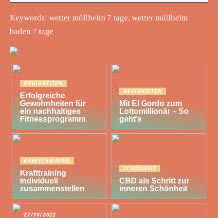
Keywords: wetter müllheim 7 tage, wetter müllheim
baden 7 tage
NEUIGKEITEN
NEUIGKEITEN
Erfolgreiche
Gewohnheiten für
Mit El Gordo zum
ein nachhaltiges
Lottomillionär – So
Fitnessprogramm
geht’s
KRAFTTRAINING
SCHÖNHEIT
Krafttraining
individuell
CBD als Schritt zur
zusammenstellen
inneren Schönheit
27/10/2022