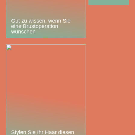
Gut zu wissen, wenn Sie
eine Brustoperation
wünschen
Stylen Sie Ihr Haar diesen