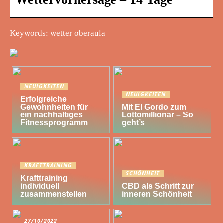
Keywords: wetter oberaula
NEUIGKEITEN
NEUIGKEITEN
Erfolgreiche
Gewohnheiten für
Mit El Gordo zum
ein nachhaltiges
Lottomillionär – So
Fitnessprogramm
geht’s
KRAFTTRAINING
SCHÖNHEIT
Krafttraining
individuell
CBD als Schritt zur
zusammenstellen
inneren Schönheit
27/10/2022