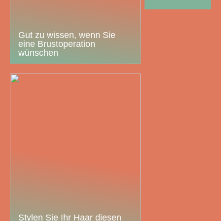
Gut zu wissen, wenn Sie
eine Brustoperation
wünschen
Stylen Sie Ihr Haar diesen