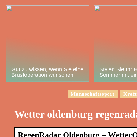
Gut zu wissen, wenn Sie eine
Stylen Sie Ihr 
Brustoperation wünschen
Sommer mit ein
Mannschaftssport
Kraft
Wetter oldenburg regenrad
RegenRadar Oldenburg – WetterO