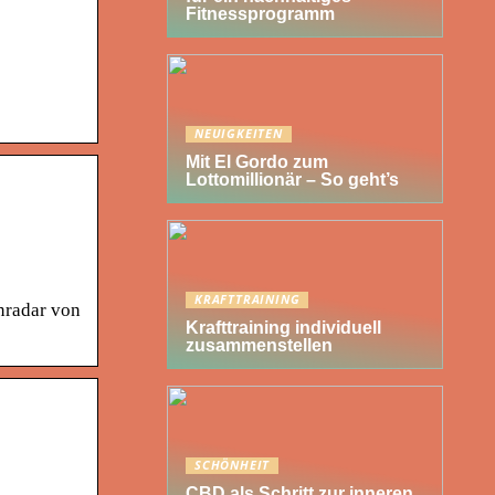
Fitnessprogramm
NEUIGKEITEN
Mit El Gordo zum
Lottomillionär – So geht’s
KRAFTTRAINING
nradar von
Krafttraining individuell
zusammenstellen
SCHÖNHEIT
CBD als Schritt zur inneren