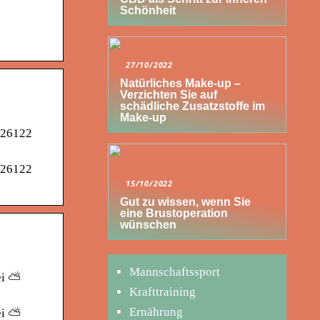
Schönheit
27/10/2022
Natürliches Make-up –
Verzichten Sie auf
schädliche Zusatzstoffe im
Make-up
r 26122
r 26122
15/10/2022
Gut zu wissen, wenn Sie
eine Brustoperation
wünschen
Mannschaftssport
ei ⛅
Krafttraining
Ernährung
ei ⛅