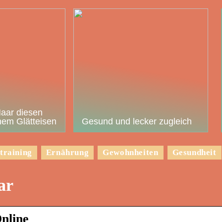
Haar diesen
em Glätteisen
Gesund und lecker zugleich
training
Ernährung
Gewohnheiten
Gesundheit
ar
nline