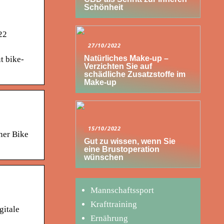
Schönheit
22
27/10/2022
Natürliches Make-up –
t bike-
Verzichten Sie auf
schädliche Zusatzstoffe im
Make-up
15/10/2022
ner Bike
Gut zu wissen, wenn Sie
eine Brustoperation
wünschen
Mannschaftssport
Krafttraining
gitale
Ernährung