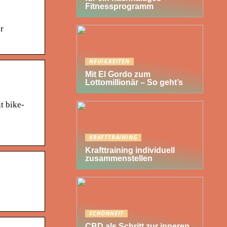
Fitnessprogramm
r
NEUIGKEITEN
Mit El Gordo zum
Lottomillionär – So geht’s
t bike-
KRAFTTRAINING
Krafttraining individuell
zusammenstellen
SCHÖNHEIT
CBD als Schritt zur inneren