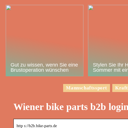
Gut zu wissen, wenn Sie eine
Stylen Sie Ihr 
Brustoperation wünschen
Sommer mit ein
Mannschaftssport
Kraft
Wiener bike parts b2b logi
http s://b2b.bike-parts.de