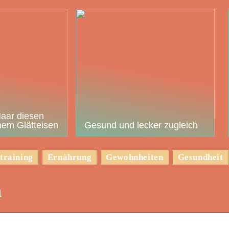
Haar diesen
em Glätteisen
Gesund und lecker zugleich
training
Ernährung
Gewohnheiten
Gesundheit
n