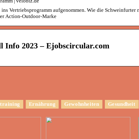
gramm | velobiz.de
 ins Vertriebsprogramm aufgenommen. Wie die Schweinfurter m
der Action-Outdoor-Marke
l Info 2023 – Ejobscircular.com
training
Ernährung
Gewohnheiten
Gesundheit